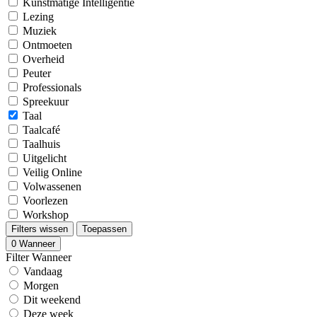
Kunstmatige Intelligentie
Lezing
Muziek
Ontmoeten
Overheid
Peuter
Professionals
Spreekuur
Taal
Taalcafé
Taalhuis
Uitgelicht
Veilig Online
Volwassenen
Voorlezen
Workshop
Filters wissen
Toepassen
0
Wanneer
Filter Wanneer
Vandaag
Morgen
Dit weekend
Deze week