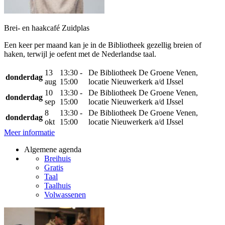
Brei- en haakcafé Zuidplas
Een keer per maand kan je in de Bibliotheek gezellig breien of
haken, terwijl je oefent met de Nederlandse taal.
13
13:30 -
De Bibliotheek De Groene Venen,
donderdag
aug
15:00
locatie Nieuwerkerk a/d IJssel
10
13:30 -
De Bibliotheek De Groene Venen,
donderdag
sep
15:00
locatie Nieuwerkerk a/d IJssel
8
13:30 -
De Bibliotheek De Groene Venen,
donderdag
okt
15:00
locatie Nieuwerkerk a/d IJssel
Meer informatie
Algemene agenda
Breihuis
Gratis
Taal
Taalhuis
Volwassenen