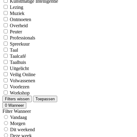
Kunstmatige Intelligentie
Lezing
Muziek
Ontmoeten
Overheid
Peuter
Professionals
Spreekuur
Taal
Taalcafé
Taalhuis
Uitgelicht
Veilig Online
Volwassenen
Voorlezen
Workshop
Filters wissen
Toepassen
0
Wanneer
Filter Wanneer
Vandaag
Morgen
Dit weekend
Deze week