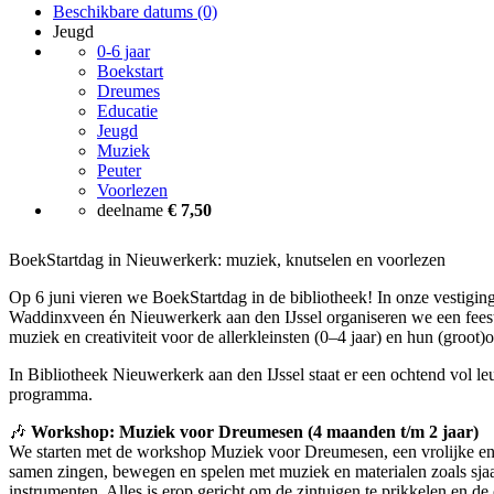
Beschikbare datums (0)
Jeugd
0-6 jaar
Boekstart
Dreumes
Educatie
Jeugd
Muziek
Peuter
Voorlezen
deelname
€ 7,50
BoekStartdag in Nieuwerkerk: muziek, knutselen en voorlezen
Op 6 juni vieren we BoekStartdag in de bibliotheek! In onze vestigi
Waddinxveen én Nieuwerkerk aan den IJssel organiseren we een feest
muziek en creativiteit voor de allerkleinsten (0–4 jaar) en hun (groot)
In Bibliotheek Nieuwerkerk aan den IJssel staat er een ochtend vol leu
programma.
🎶
Workshop: Muziek voor Dreumesen (4 maanden t/m 2 jaar)
We starten met de workshop Muziek voor Dreumesen, een vrolijke en 
samen zingen, bewegen en spelen met muziek en materialen zoals sjaa
instrumenten. Alles is erop gericht om de zintuigen te prikkelen en d