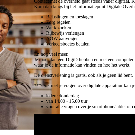
Contact met de overheid gaat steeds vaker digitaal. K
Kom dan langs bij het Informatiepunt Digitale Overh
Belastingen en toeslagen
Zorg regelen
Werk zoeken
Rijbewijs verlengen
AOW aanvragen
Verkeersboetes betalen
En nog veel meer.
Je moet dan een DigiD hebben en met een computer k
waar je de informatie kan vinden en hoe het werkt.
De dienstverlening is gratis, ook als je geen lid bent.
***Ook met je vragen over digitale apparatuur kan je b
iedere donderdag
van 14.00 - 15.00 uur
voor alle vragen over je smartphone/tablet of