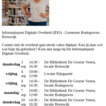
Informatiepunt Digitale Overheid (IDO) - Gemeente Bodegraven-
Reeuwijk
Contact met de overheid gaat steeds vaker digitaal. Kun jij daar wel
wat hulp bij gebruiken? Kom dan langs bij het Informatiepunt
Digitale Overheid.
3
14:30 -
De Bibliotheek De Groene Venen,
donderdag
sep
16:30
locatie Reeuwijk
4
10:00 -
vrijdag
Locatie Rijngaarde
sep
12:00
4
14:30 -
De Bibliotheek De Groene Venen,
vrijdag
sep
16:30
locatie Bodegraven
7
10:00 -
De Bibliotheek De Groene Venen,
maandag
sep
12:00
locatie Bodegraven
10
14:30 -
De Bibliotheek De Groene Venen,
donderdag
sep
16:30
locatie Reeuwijk