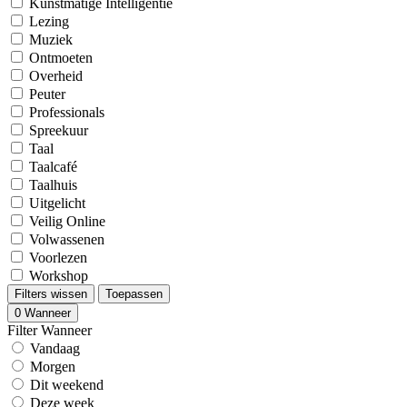
Kunstmatige Intelligentie
Lezing
Muziek
Ontmoeten
Overheid
Peuter
Professionals
Spreekuur
Taal
Taalcafé
Taalhuis
Uitgelicht
Veilig Online
Volwassenen
Voorlezen
Workshop
Filters wissen
Toepassen
0
Wanneer
Filter Wanneer
Vandaag
Morgen
Dit weekend
Deze week